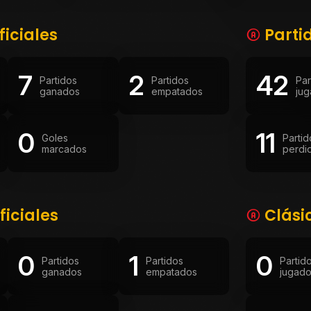
ficiales
Parti
7
2
42
Partidos
Partidos
Par
ganados
empatados
ju
0
11
Goles
Partid
marcados
perdi
ficiales
Clási
0
1
0
Partidos
Partidos
Partid
ganados
empatados
jugad