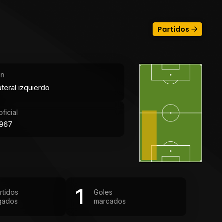
Partidos
ón
teral izquierdo
ficial
1967
1
rtidos
Goles
gados
marcados