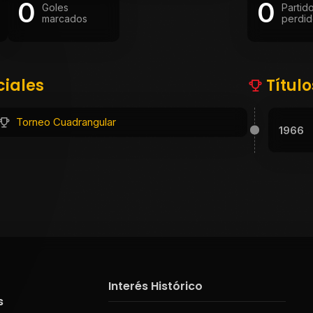
0
0
Goles
Partid
marcados
perdid
ciales
Títul
Torneo Cuadrangular
1966
Interés Histórico
s