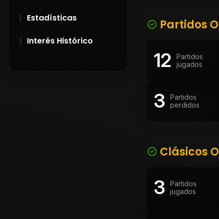
Estadísticas
Partidos O
Interés Histórico
12
Partidos
28 de Setiembre de
jugados
1891
3
Campeonatos
Partidos
perdidos
Uruguayos 1924 y
1926
El origen del nombre
Peñarol
Clásicos O
3
Partidos
jugados