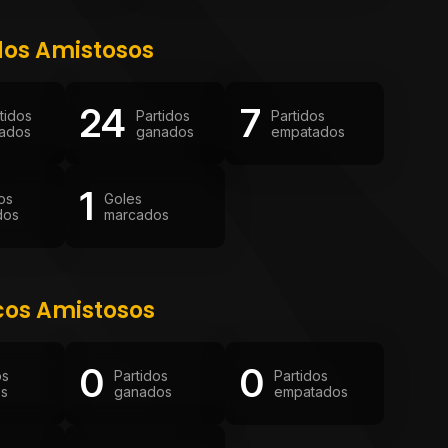
dos Amistosos
24
7
tidos
Partidos
Partidos
gados
ganados
empatados
1
os
Goles
dos
marcados
cos Amistosos
0
0
os
Partidos
Partidos
os
ganados
empatados