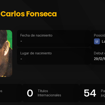
Carlos Fonseca
Fecha de nacimiento
Posici
-
LI
La
Lugar de nacimiento
Debut o
-
29/12/
0
54
os
Títulos
Pa
Internacionales
ju