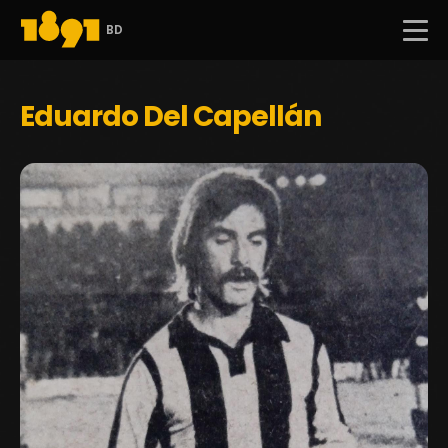
BD
Eduardo Del Capellán