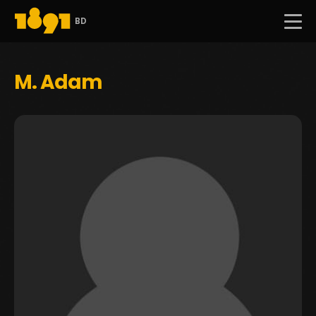
BD
M. Adam