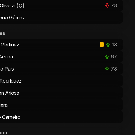
(C)
78'
Olivera
iano Gómez
es
18'
 Martínez
67'
 Acuña
78'
o Pais
Rodríguez
án Ariosa
iera
 Carneiro
dor