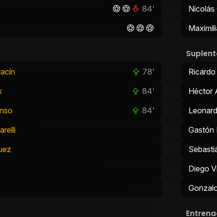
84'
Nicolás 
Maximil
Suplent
78'
racín
Ricardo
84'
k
Héctor
84'
onso
Leonard
relli
Gastón 
uez
Sebasti
Diego V
Gonzalo
Entrena