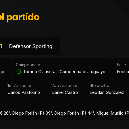
l partido
1
Defensor Sporting
Campeonato
Fase
ngo
Torneo Clausura - Campeonato Uruguayo
Fecha
1er Asistente
2do Asistente
4to árbitro
Carlos Pastorino
Daniel Castro
Leodán González
 26', Diego Forlán (P) 39', Diego Forlán (P) 44', Miguel Murillo (P