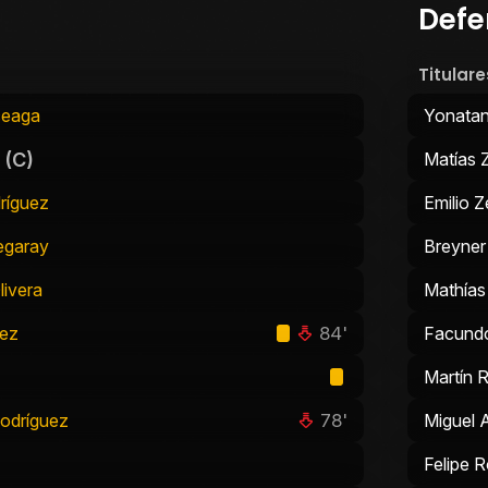
Defe
Titulare
ceaga
Yonatan
(C)
Matías 
ríguez
Emilio Z
egaray
Breyner 
livera
Mathías
84'
dez
Facundo
Martín 
78'
Rodríguez
Miguel
Felipe 