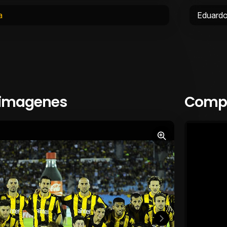
a
Eduard
 imagenes
Compa