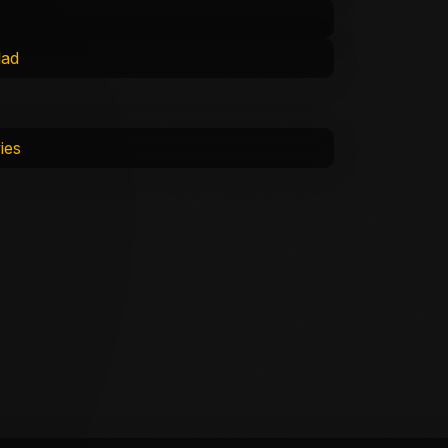
lad
ies