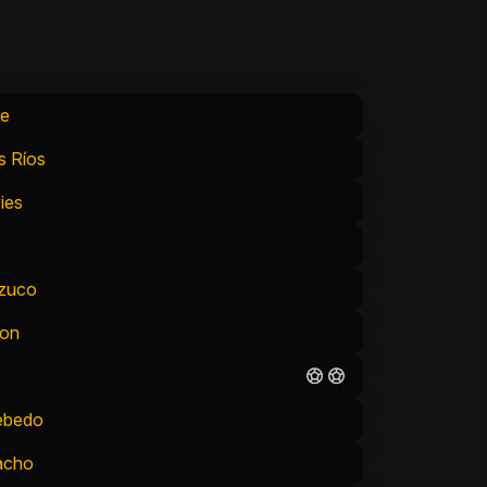
re
s Ríos
ies
zuco
son
ebedo
acho