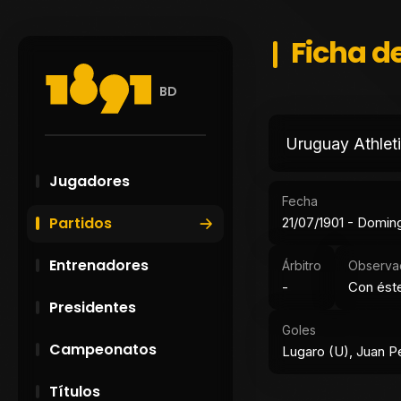
Ficha de
BD
Uruguay Athlet
Jugadores
Fecha
Partidos
21/07/1901 - Domin
Entrenadores
Árbitro
Observa
-
Con éste
Presidentes
Goles
Campeonatos
Lugaro (U), Juan P
Títulos