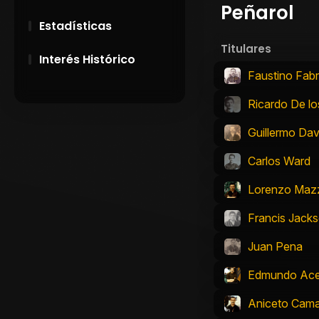
Peñarol
Estadísticas
Titulares
Interés Histórico
Faustino Fab
28 de Setiembre de
Ricardo De lo
1891
Guillermo Dav
Campeonatos
Uruguayos 1924 y
Carlos Ward
1926
Lorenzo Maz
El origen del nombre
Peñarol
Francis Jack
Juan Pena
Edmundo Ac
Aniceto Cam