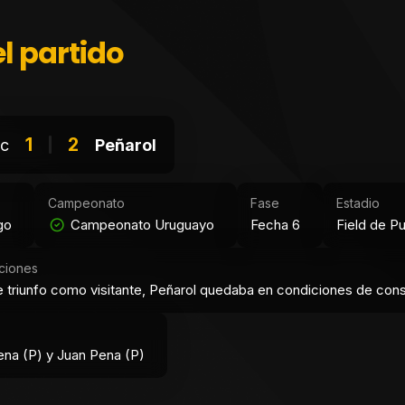
l partido
1
2
ic
Peñarol
Campeonato
Fase
Estadio
go
Campeonato Uruguayo
Fecha 6
Field de P
ciones
 triunfo como visitante, Peñarol quedaba en condiciones de cons
ena (P) y Juan Pena (P)