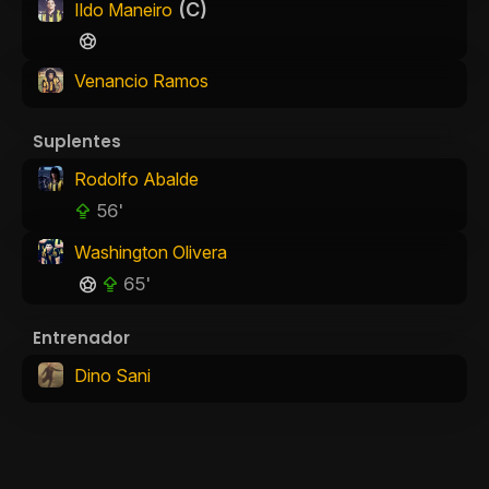
(C)
Ildo Maneiro
Venancio Ramos
Suplentes
Rodolfo Abalde
56'
Washington Olivera
65'
Entrenador
Dino Sani