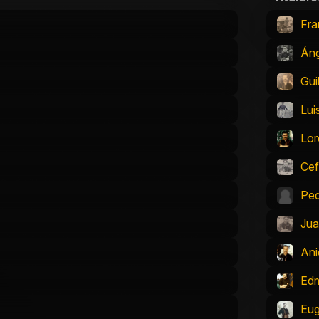
Fra
Ánge
Gui
Lui
Lo
Cef
Ped
Jua
An
Ed
Eu