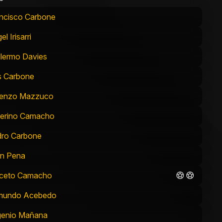
ncisco Carbone
l Irisarri
llermo Davies
s Carbone
renzo Mazzuco
erino Camacho
ro Carbone
n Pena
iceto Camacho
mundo Acebedo
genio Mañana