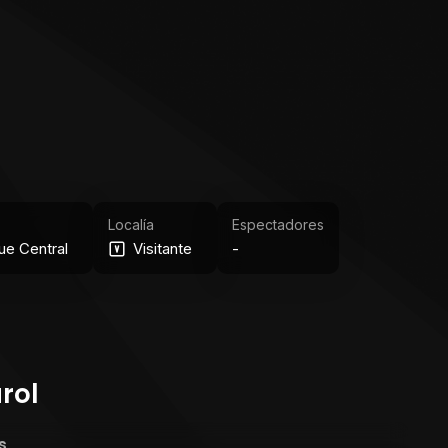
Localía
Espectadores
ue Central
Visitante
-
rol
s