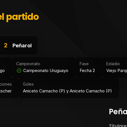
l partido
2
Peñarol
Campeonato
Fase
Estadio
ngo
Campeonato Uruguayo
Fecha 2
Viejo Parq
ciones
Goles
tscher
Aniceto Camacho (P) y Aniceto Camacho (P)
Peña
Titulare