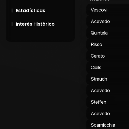
Véscovi
Estadísticas
Acevedo
Interés Histórico
Quintela
28 de Setiembre de
1891
Risso
Cerato
Campeonatos
Uruguayos 1924 y
Cibils
1926
Strauch
El origen del nombre
Peñarol
Acevedo
Steffen
Acevedo
Scarnicchia