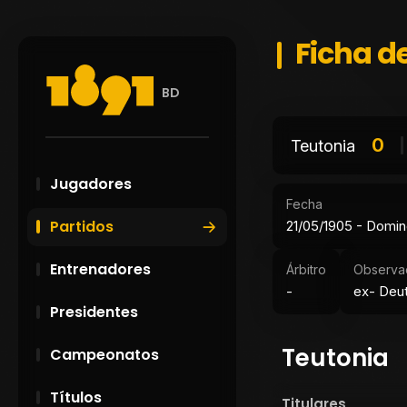
Ficha de
BD
0
Teutonia
Jugadores
Fecha
Partidos
21/05/1905 - Domi
Entrenadores
Árbitro
Observa
-
ex- Deu
Presidentes
Teutonia
Campeonatos
Títulos
Titulares