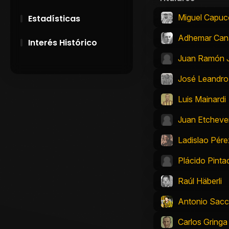
Miguel Capucc
Estadísticas
Adhemar Can
Interés Histórico
Juan Ramón 
28 de Setiembre de
1891
José Leandro
Luis Mainardi
Campeonatos
Uruguayos 1924 y
Juan Etcheve
1926
Ladislao Pére
El origen del nombre
Peñarol
Plácido Pinta
Raúl Häberli
Antonio Sac
Carlos Gringa