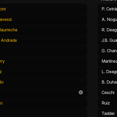
ini
P. Cetr
avessi
A. Nog
Jaurreche
R. Deagu
 Andrade
J.B. Gu
G. Chan
rry
Martíne
z
L. Deagu
do
B. Duh
Ceschi
co
Ruiz
Taddei