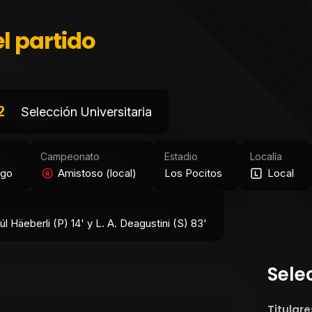
l partido
2
Selección Universitaria
Campeonato
Estadio
Localía
ngo
Amistoso (local)
Los Pocitos
Local
úl Häeberli (P) 14' y L. A. Deagustini (S) 83'
Sele
Titulare