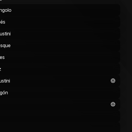
ángolo
ués
stini
asque
es
z
stini
agón