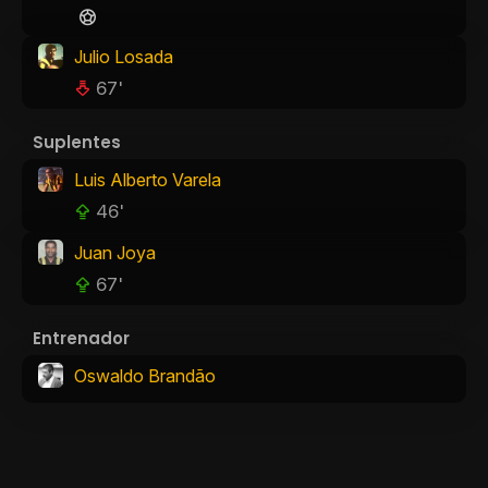
Julio Losada
67'
Suplentes
Luis Alberto Varela
46'
Juan Joya
67'
Entrenador
Oswaldo Brandão