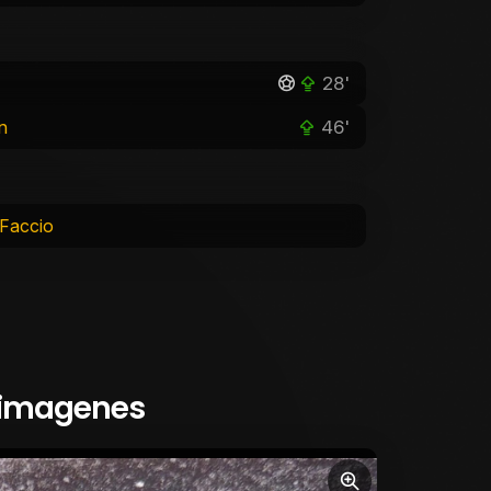
28'
46'
n
 Faccio
 imagenes