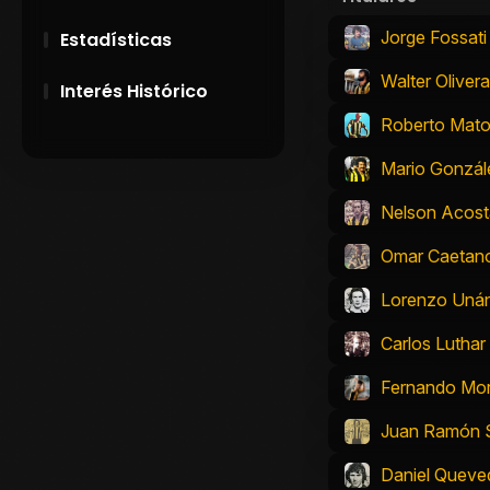
Jorge Fossati
Estadísticas
Walter Olivera
Interés Histórico
Roberto Mat
28 de Setiembre de
1891
Mario Gonzál
Nelson Acost
Campeonatos
Uruguayos 1924 y
Omar Caetan
1926
Lorenzo Uná
El origen del nombre
Peñarol
Carlos Luthar
Fernando Mo
Juan Ramón S
Daniel Queve