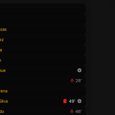
osas
ez
a
o
nue
28'
rena
ilva
49'
46'
do