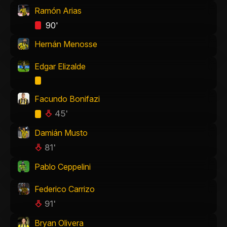
Ramón Arias
90'
Hernán Menosse
Edgar Elizalde
Facundo Bonifazi
45'
Damián Musto
81'
Pablo Ceppelini
Federico Carrizo
91'
Bryan Olivera