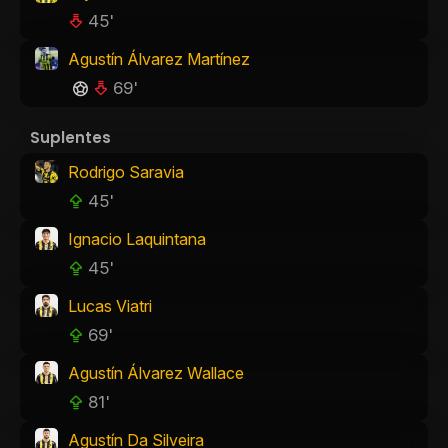
45'
Agustín Álvarez Martínez
69'
Suplentes
Rodrigo Saravia
45'
Ignacio Laquintana
45'
Lucas Viatri
69'
Agustín Álvarez Wallace
81'
Agustín Da Silveira