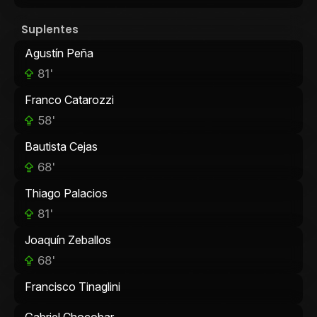
Suplentes
Agustín Peña
81'
Franco Catarozzi
58'
Bautista Cejas
68'
Thiago Palacios
81'
Joaquín Zeballos
68'
Francisco Tinaglini