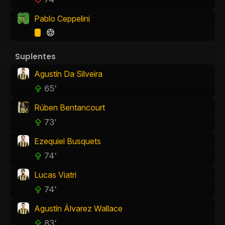
Pablo Ceppelini
Suplentes
Agustín Da Silveira
65'
Rúben Bentancourt
73'
Ezequiel Busquets
74'
Lucas Viatri
74'
Agustín Álvarez Wallace
83'