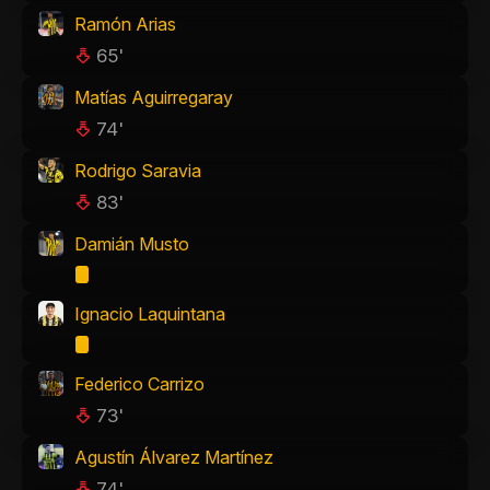
Ramón Arias
65'
Matías Aguirregaray
74'
Rodrigo Saravia
83'
Damián Musto
Ignacio Laquintana
Federico Carrizo
73'
Agustín Álvarez Martínez
74'