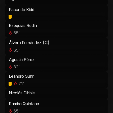
Facundo Kidd
Ezequías Redín
65'
(C)
Álvaro Fernández
65'
Agustín Pérez
82'
Leandro Suhr
71'
Nicolás Dibble
Ramiro Quintana
65'