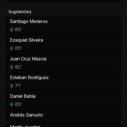
Suplentes
Santiago Mederos
65'
Ezequiel Silveira
65'
Juan Cruz Mascia
82'
Esteban Rodríguez
71'
Daniel Bahía
65'
Andrés Samurio