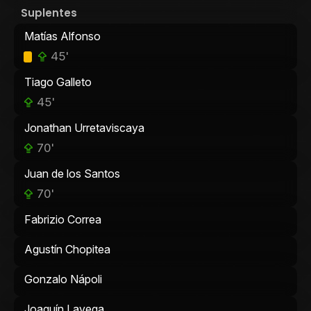
Suplentes
Matías Alfonso
45'
Tiago Galleto
45'
Jonathan Urretaviscaya
70'
Juan de los Santos
70'
Fabrizio Correa
Agustín Chopitea
Gonzalo Nápoli
Joaquín Lavega