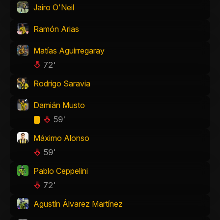
Jairo O'Neil
Ramón Arias
Matías Aguirregaray
72'
Rodrigo Saravia
Damián Musto
59'
Máximo Alonso
59'
Pablo Ceppelini
72'
Agustín Álvarez Martínez