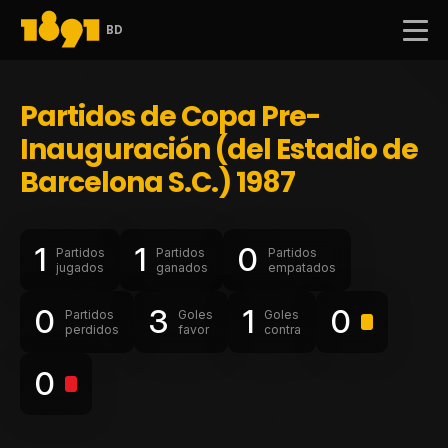
BD
Partidos de Copa Pre-
Inauguración (del Estadio de
Barcelona S.C.) 1987
1
1
0
Partidos
Partidos
Partidos
jugados
ganados
empatados
0
3
1
0
Partidos
Goles
Goles
perdidos
favor
contra
0