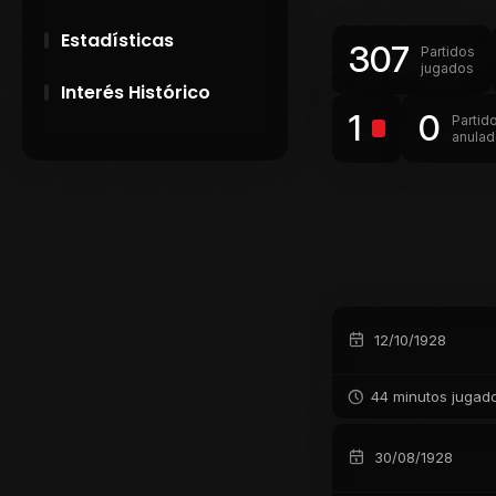
Estadísticas
307
Partidos
jugados
Interés Histórico
1
0
Partid
anula
28 de Setiembre de
1891
Campeonatos
Uruguayos 1924 y
1926
El origen del nombre
Peñarol
12/10/1928
44 minutos jugad
30/08/1928