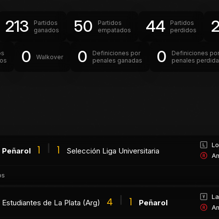
213
50
44
Partidos
Partidos
Partidos
ganados
empatados
perdidos
0
0
0
os
Definiciones por
Definiciones po
Walkover
dos
penales ganadas
penales perdid
Lo
1
1
Peñarol
Selección Liga Universitaria
Am
os
La
4
1
Estudiantes de La Plata (Arg)
Peñarol
Am