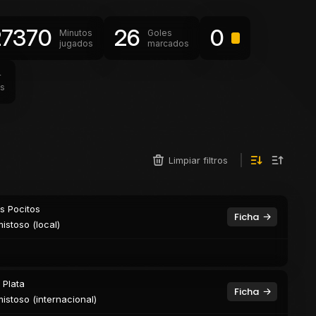
27370
26
0
Minutos
Goles
jugados
marcados
r
as
Limpiar filtros
s Pocitos
Ficha
istoso (local)
 Plata
Ficha
istoso (internacional)