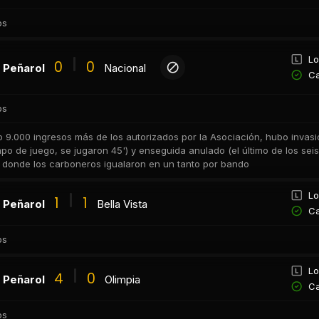
os
Lo
0
0
Peñarol
Nacional
Ca
os
 9.000 ingresos más de los autorizados por la Asociación, hubo invasió
po de juego, se jugaron 45') y enseguida anulado (el último de los seis 
 donde los carboneros igualaron en un tanto por bando
Lo
1
1
Peñarol
Bella Vista
Ca
os
Lo
4
0
Peñarol
Olimpia
Ca
os