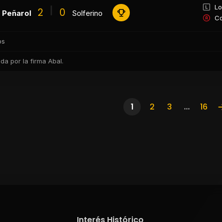
Lo
2
0
Peñarol
Solferino
Co
os
a por la firma Abal.
1
2
3
...
16
Interés Histórico