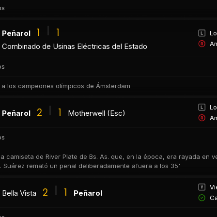
os
1
1
Peñarol
Lo
Am
Combinado de Usinas Eléctricas del Estado
os
 a los campeones olímpicos de Ámsterdam
Lo
2
1
Peñarol
Motherwell (Esc)
Am
os
la camiseta de River Plate de Bs. As. que, en la época, era rayada en ve
A. Suárez remató un penal deliberadamente afuera a los 35'
Vi
2
1
Bella Vista
Peñarol
Ca