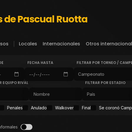
s de Pascual Ruotta
sos
Locales
Internacionales
Otros internaciona
DE
FECHA HASTA
FILTRAR POR TORNEO / CAM
R EQUIPO RIVAL
FILTRAR POR ESTADIO
Penales
Anulado
Walkover
Final
Se coronó Cam
nformales