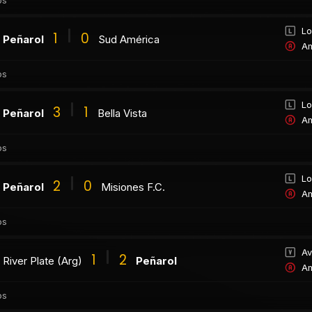
os
Lo
1
0
Peñarol
Sud América
Am
os
Lo
3
1
Peñarol
Bella Vista
Am
os
Lo
2
0
Peñarol
Misiones F.C.
Am
os
Av
1
2
River Plate (Arg)
Peñarol
Am
os