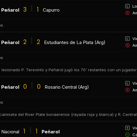
Lo
3
1
Peñarol
Capurro
Am
os
Vi
2
2
Peñarol
Estudiantes de La Plata (Arg)
Am
os
ró lesionado P. Terevinto y Peñarol jugó los 70' restantes con un jugado
Vi
0
0
Peñarol
Rosario Central (Arg)
Am
os
camiseta del River Plate bonaerense (rayada roja y blanca) y R. Centra
Vi
1
1
Nacional
Peñarol
Ca