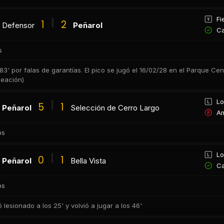
Fi
1
2
Defensor
Peñarol
Ca
s
3' por falas de garantías. El pico se jugó el 16/02/28 en el Parque Centra
neación)
Lo
5
1
Peñarol
Selección de Cerro Largo
Am
os
Lo
0
1
Peñarol
Bella Vista
Ca
os
ó lesionado a los 25' y volvió a jugar a los 46'