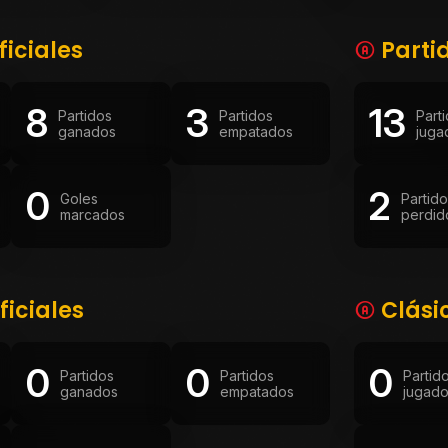
ficiales
Parti
8
3
13
Partidos
Partidos
Part
ganados
empatados
juga
0
2
Goles
Partid
marcados
perdid
ficiales
Clási
0
0
0
Partidos
Partidos
Partid
ganados
empatados
jugad