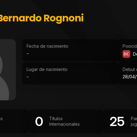
Bernardo Rognoni
Fecha de nacimiento
Posici
-
DC
D
Lugar de nacimiento
Debut o
-
28/04/
0
25
os
Títulos
Pa
Internacionales
ju