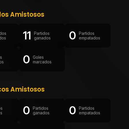
dos Amistosos
11
0
idos
Partidos
Partidos
dos
ganados
empatados
0
os
Goles
os
marcados
cos Amistosos
0
0
os
Partidos
Partidos
os
ganados
empatados