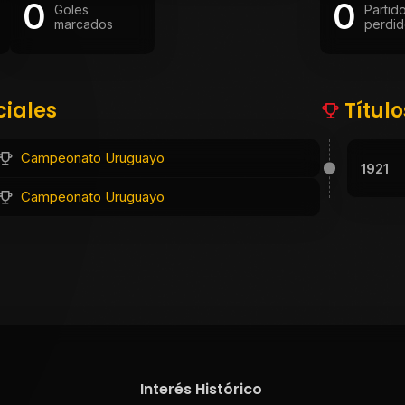
0
0
Goles
Partid
marcados
perdid
ciales
Títul
Campeonato Uruguayo
1921
Campeonato Uruguayo
Interés Histórico