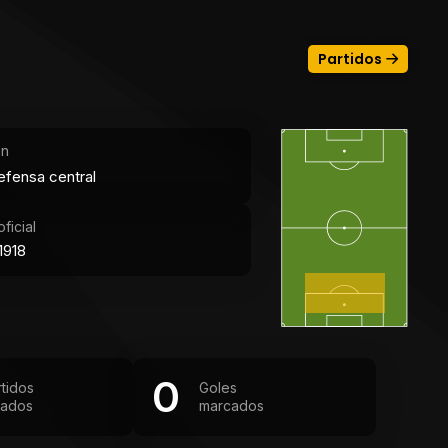
Partidos
ón
efensa central
ficial
1918
0
rtidos
Goles
gados
marcados