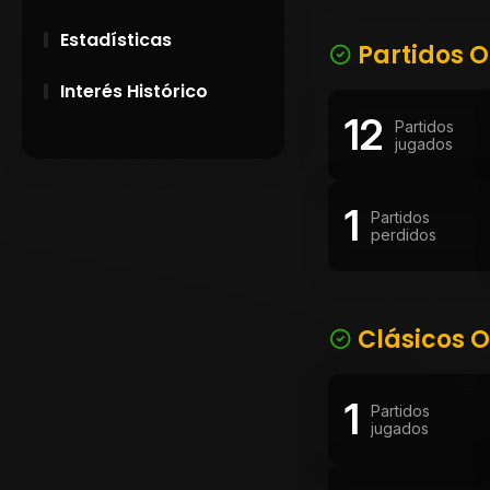
Estadísticas
Partidos O
Interés Histórico
12
Partidos
28 de Setiembre de
jugados
1891
1
Campeonatos
Partidos
perdidos
Uruguayos 1924 y
1926
El origen del nombre
Peñarol
Clásicos O
1
Partidos
jugados