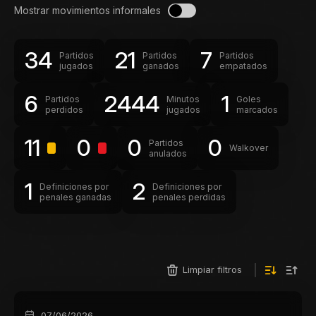
Mostrar movimientos informales
34
21
7
Partidos
Partidos
Partidos
jugados
ganados
empatados
6
2444
1
Partidos
Minutos
Goles
perdidos
jugados
marcados
11
0
0
0
Partidos
Walkover
anulados
1
2
Definiciones por
Definiciones por
penales ganadas
penales perdidas
Limpiar filtros
07/06/2026