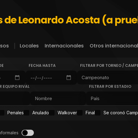
s de Leonardo Acosta (a pru
sos
Locales
Internacionales
Otros internaciona
DE
FECHA HASTA
FILTRAR POR TORNEO / CAM
R EQUIPO RIVAL
FILTRAR POR ESTADIO
Penales
Anulado
Walkover
Final
Se coronó Cam
nformales