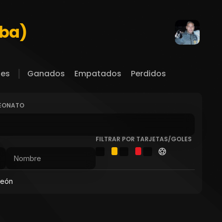
eba)
les
Ganados
Empatados
Perdidos
PEONATO
FILTRAR POR TARJETAS/GOLES
peón