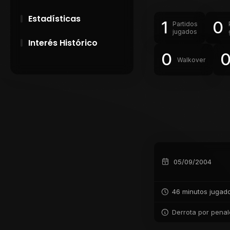
Estadísticas
1
0
Partidos
jugados
Interés Histórico
0
Walkover
28 de Setiembre de
1891
Campeonatos
Uruguayos 1924 y
1926
El origen del nombre
Peñarol
05/09/2004
46 minutos jugad
Derrota por penal