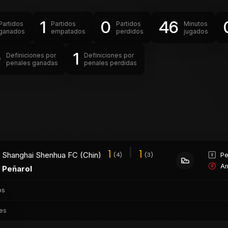
1
0
46
Partidos
Partidos
Partidos
Minutos
ganados
empatados
perdidos
jugados
0
1
Definiciones por
Definiciones por
penales ganadas
penales perdidas
1
1
Shanghai Shenhua FC (Chin)
Pe
(4)
(3)
Am
Peñarol
os
es