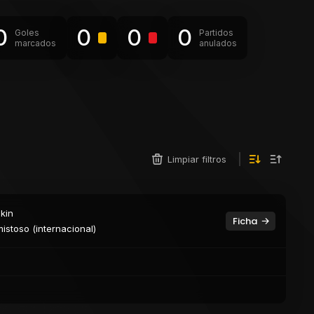
0
0
0
0
Goles
Partidos
marcados
anulados
Limpiar filtros
kin
Ficha
istoso (internacional)