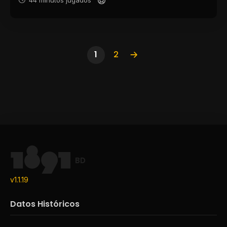
44 minutos jugados
1
2
BD
v1.1.19
Datos Históricos