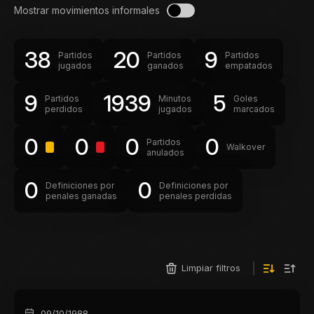
Mostrar movimientos informales
38
20
9
Partidos
Partidos
Partidos
jugados
ganados
empatados
9
1939
5
Partidos
Minutos
Goles
perdidos
jugados
marcados
0
0
0
0
Partidos
Walkover
anulados
0
0
Definiciones por
Definiciones por
penales ganadas
penales perdidas
Limpiar filtros
09/10/1988