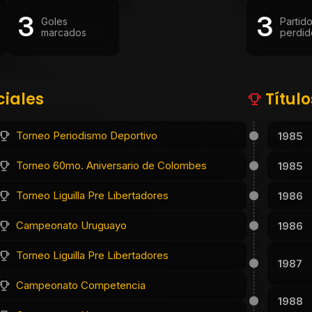
3
3
Goles
Partid
marcados
perdid
ciales
Títul
Torneo Periodismo Deportivo
1985
Torneo 60mo. Aniversario de Colombes
1985
Torneo Liguilla Pre Libertadores
1986
Campeonato Uruguayo
1986
Torneo Liguilla Pre Libertadores
1987
Campeonato Competencia
1988