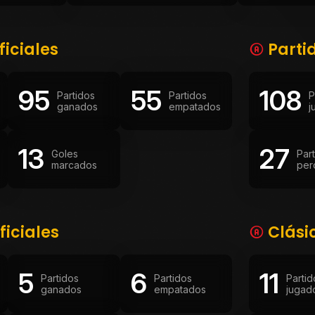
ficiales
Parti
95
55
108
Partidos
Partidos
P
ganados
empatados
j
13
27
Goles
Par
marcados
per
ficiales
Clási
5
6
11
Partidos
Partidos
Partid
ganados
empatados
jugad