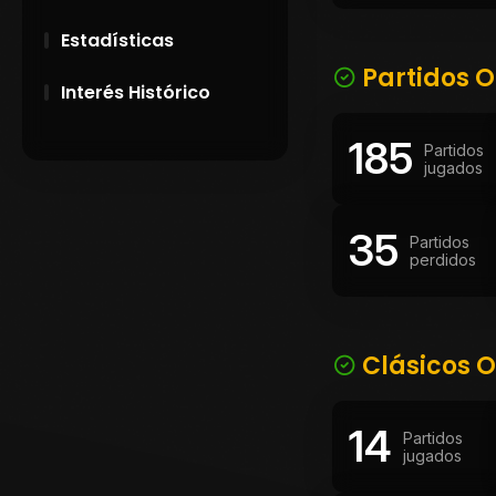
Estadísticas
Partidos O
Interés Histórico
185
28 de Setiembre de
Partidos
1891
jugados
Campeonatos
35
Uruguayos 1924 y
Partidos
1926
perdidos
El origen del nombre
Peñarol
Clásicos O
14
Partidos
jugados