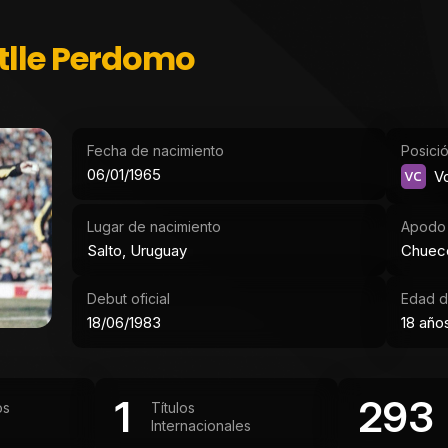
tlle Perdomo
Fecha de nacimiento
Posici
06/01/1965
VC
Vo
Lugar de nacimiento
Apodo
Salto, Uruguay
Chuec
Debut oficial
Edad d
18/06/1983
18 año
1
293
os
Títulos
Internacionales