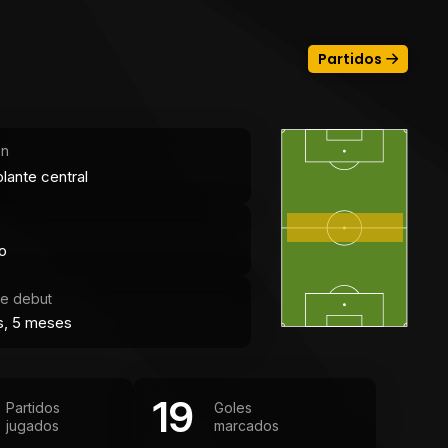
Partidos
ón
lante central
o
e debut
s, 5 meses
19
Partidos
Goles
jugados
marcados