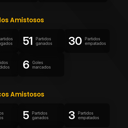
dos Amistosos
51
30
artidos
Partidos
Partidos
ugados
ganados
empatados
6
tidos
Goles
didos
marcados
cos Amistosos
5
3
os
Partidos
Partidos
os
ganados
empatados