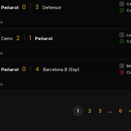
Ce
0
3
Peñarol
Defensor
Ca
os
Lu
2
1
Cerro
Peñarol
Ca
os
Mo
0
4
Peñarol
Barcelona B (Esp)
Co
os
1
2
3
...
6