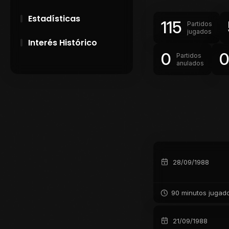
Estadísticas
115
Partidos
jugados
Interés Histórico
0
Partidos
anulados
28 de Setiembre de
1891
Campeonatos
Uruguayos 1924 y
1926
El origen del nombre
Peñarol
28/09/1988
90 minutos jugad
21/09/1988