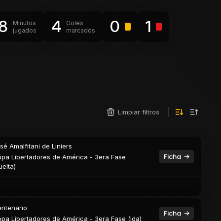
8
4
0
1
Minutos
Goles
jugados
marcados
Limpiar filtros
sé Amalfitani de Liniers
Ficha
pa Libertadores de América - 3era Fase
uelta)
ntenario
Ficha
pa Libertadores de América - 3era Fase (ida)