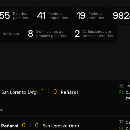
55
41
19
982
Partidos
Partidos
Partidos
ganados
empatados
perdidos
0
8
2
Definiciones por
Definiciones por
Walkover
penales ganadas
penales perdidas
Jo
1
0
San Lorenzo (Arg)
Peñarol
Co
(v
os
Ce
0
0
Peñarol
San Lorenzo (Arg)
Co