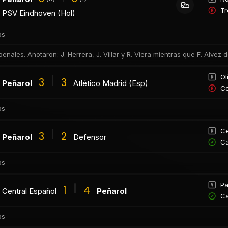
Tr
PSV Eindhoven (Hol)
os
 penales. Anotaron: J. Herrera, J. Villar y R. Viera mientras que F. Alve
Ol
3
3
Peñarol
Atlético Madrid (Esp)
Co
os
Ce
3
2
Peñarol
Defensor
Ca
os
Pa
1
4
Central Español
Peñarol
Ca
os