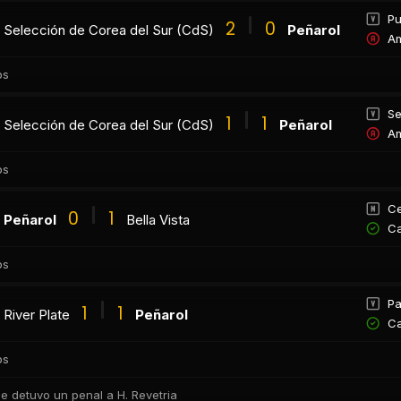
P
2
0
Selección de Corea del Sur (CdS)
Peñarol
Am
os
Se
1
1
Selección de Corea del Sur (CdS)
Peñarol
Am
os
Ce
0
1
Peñarol
Bella Vista
Ca
os
Pa
1
1
River Plate
Peñarol
Ca
os
o le detuvo un penal a H. Revetria