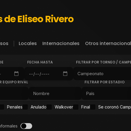
 de Eliseo Rivero
sos
Locales
Internacionales
Otros internaciona
DE
FECHA HASTA
FILTRAR POR TORNEO / CAM
R EQUIPO RIVAL
FILTRAR POR ESTADIO
Penales
Anulado
Walkover
Final
Se coronó Cam
nformales