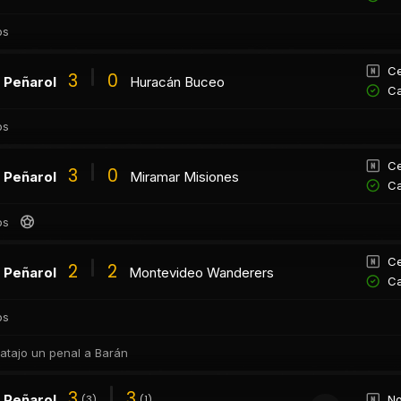
os
Ce
3
0
Peñarol
Huracán Buceo
Ca
os
Ce
3
0
Peñarol
Miramar Misiones
Ca
os
Ce
2
2
Peñarol
Montevideo Wanderers
Ca
os
 atajo un penal a Barán
3
3
Peñarol
No
(3)
(1)