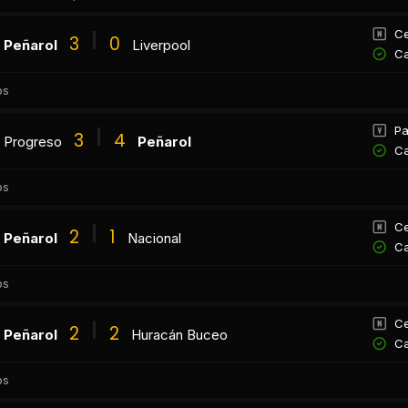
Ce
3
0
Peñarol
Liverpool
Ca
os
Pa
3
4
Progreso
Peñarol
Ca
os
Ce
2
1
Peñarol
Nacional
Ca
os
Ce
2
2
Peñarol
Huracán Buceo
Ca
os