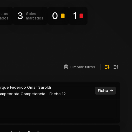
3
0
1
nutos
Goles
gados
marcados
Limpiar filtros
rque Federico Omar Saroldi
Ficha
mpeonato Competencia - Fecha 12