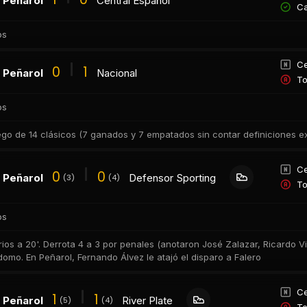
Peñarol
Central Español
Ca
os
Ce
0
1
Peñarol
Nacional
To
os
ego de 14 clásicos (7 ganados y 7 empatados sin contar definiciones ex
Ce
0
0
Peñarol
Defensor Sporting
(3)
(4)
To
os
rios a 20'. Derrota 4 a 3 por penales (anotaron José Zalazar, Ricardo Vi
domo. En Peñarol, Fernando Álvez le atajó el disparo a Falero
Ce
1
1
Peñarol
River Plate
(5)
(4)