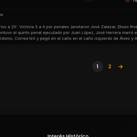
To
os
rios a 20'. Victoria 5 a 4 por penales (anotaron José Zalazar, Eliseo Riv
ntuvo el quinto penal ejecutado por Juan López, José Herrera marró el s
rdomo, Correa tiró y pegó en el caño en el caño izquierdo de Álvez y Alf
1
2
Interés Histórico