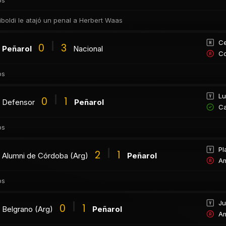
os
iboldi le atajó un penal a Herbert Waas
Ce
0
3
Peñarol
Nacional
Co
os
Lu
0
1
Defensor
Peñarol
Ca
os
Pl
2
1
Alumni de Córdoba (Arg)
Peñarol
Am
os
Ju
0
1
Belgrano (Arg)
Peñarol
Am