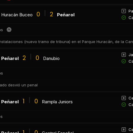
Pa
0
2
Huracán Buceo
Peñarol
Ca
os
nstalaciones (nuevo tramo de tribuna) en el Parque Huracán, de la Ca
Ja
2
0
Peñarol
Danubio
Ca
os
hado desvió un penal
Ce
1
0
Peñarol
Rampla Juniors
Ca
os
Ce
1
0