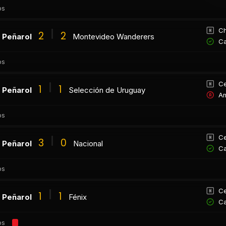
os
Ch
2
2
Peñarol
Montevideo Wanderers
Ca
os
Ce
1
1
Peñarol
Selección de Uruguay
Am
os
Ce
3
0
Peñarol
Nacional
Ca
os
Ce
1
1
Peñarol
Fénix
Ca
os