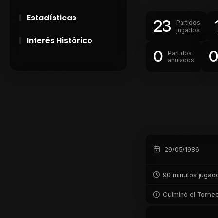
Estadísticas
23
Partidos
jugados
Interés Histórico
0
Partidos
anulados
28 de Setiembre de
1891
Campeonatos
Uruguayos 1924 y
1926
El origen del nombre
Peñarol
29/05/1986
90 minutos jugad
Culminó el Torneo