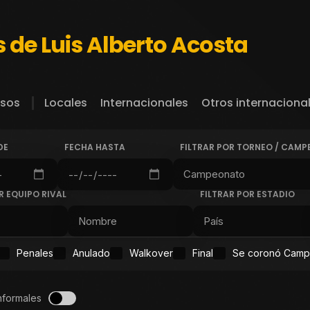
s de Luis Alberto Acosta
sos
Locales
Internacionales
Otros internaciona
DE
FECHA HASTA
FILTRAR POR TORNEO / CAM
R EQUIPO RIVAL
FILTRAR POR ESTADIO
Penales
Anulado
Walkover
Final
Se coronó Cam
nformales