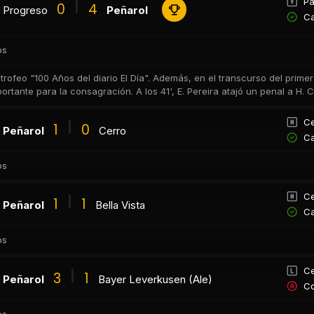
Pa
0
4
Progreso
Peñarol
Ca
os
 trofeo "100 Años del diario El Día". Además, en el transcurso del prim
ortante para la consagración. A los 41', E. Pereira atajó un penal a H. 
Ce
1
0
Peñarol
Cerro
Ca
os
Ce
1
1
Peñarol
Bella Vista
Ca
os
Ce
3
1
Peñarol
Bayer Leverkusen (Ale)
Co