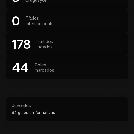
Uruguayos
0
Títulos
Internacionales
178
Partidos
jugados
44
Goles
marcados
Juveniles
92 goles en formativas