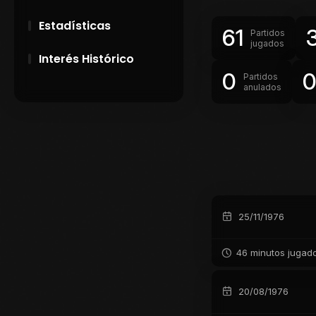
Estadísticas
61
Partidos
jugados
Interés Histórico
0
Partidos
anulados
28 de Setiembre de
1891
Campeonatos
Uruguayos 1924 y
1926
El origen del nombre
Peñarol
25/11/1976
46 minutos jugad
20/08/1976