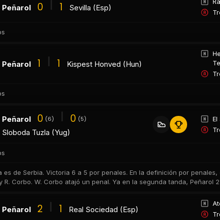
Ra
0
1
Peñarol
Sevilla (Esp)
Tr
os
He
1
1
Te
Peñarol
Kispest Honved (Hun)
Tr
os
0
0
Peñarol
El
(6)
(5)
Tr
Sloboda Tuzla (Yug)
os
es de Serbia. Victoria 6 a 5 por penales. En la definición por penales, 
y R. Corbo. W. Corbo atajó un penal. Ya en la segunda tanda, Peñarol 2
At
2
1
Peñarol
Real Sociedad (Esp)
Tr