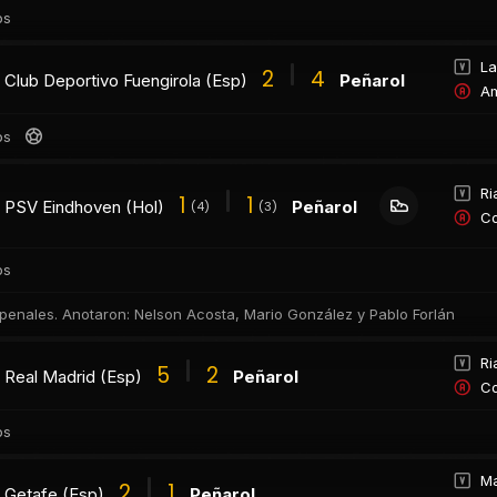
os
La
2
4
Club Deportivo Fuengirola (Esp)
Peñarol
Am
os
Ri
1
1
PSV Eindhoven (Hol)
Peñarol
(4)
(3)
Co
os
 penales. Anotaron: Nelson Acosta, Mario González y Pablo Forlán
Ri
5
2
Real Madrid (Esp)
Peñarol
Co
os
Ma
2
1
Getafe (Esp)
Peñarol