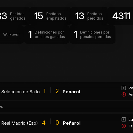
33
15
13
4311
Partidos
Partidos
Partidos
ganados
empatados
perdidos
0
1
1
Definiciones por
Definiciones por
Walkover
penales ganadas
penales perdidas
Pa
1
2
Selección de Salto
Peñarol
Am
os
La
4
0
Real Madrid (Esp)
Peñarol
Tr