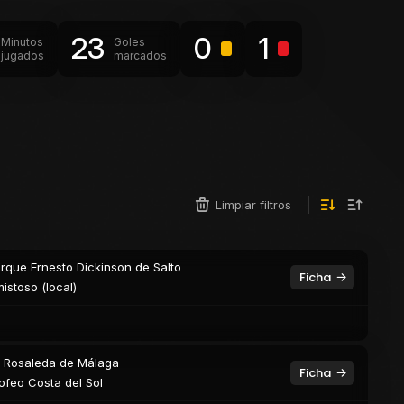
23
0
1
Minutos
Goles
jugados
marcados
Limpiar filtros
rque Ernesto Dickinson de Salto
Ficha
istoso (local)
 Rosaleda de Málaga
Ficha
ofeo Costa del Sol