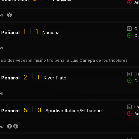
Am
os
Ce
1
1
Peñarol
Nacional
Ca
os
tajó dos veces el mismo tiro penal a Luis Cánepa de los tricolores
Ce
2
1
Peñarol
River Plate
Ca
os
Lo
5
0
Peñarol
Sportivo Italiano/El Tanque
Am
os