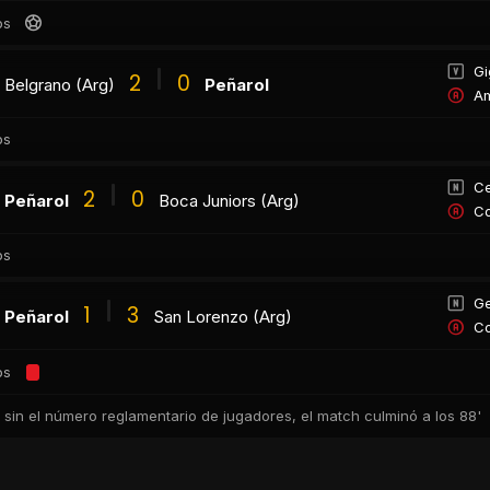
os
Gi
2
0
Belgrano (Arg)
Peñarol
Am
os
Ce
2
0
Peñarol
Boca Juniors (Arg)
Co
os
Ge
1
3
Peñarol
San Lorenzo (Arg)
Co
os
 sin el número reglamentario de jugadores, el match culminó a los 88'