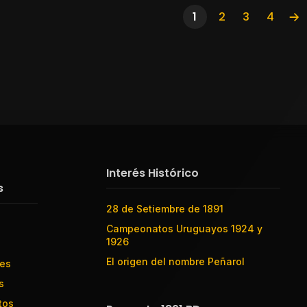
1
2
3
4
Interés Histórico
s
28 de Setiembre de 1891
Campeonatos Uruguayos 1924 y
1926
El origen del nombre Peñarol
res
s
tos