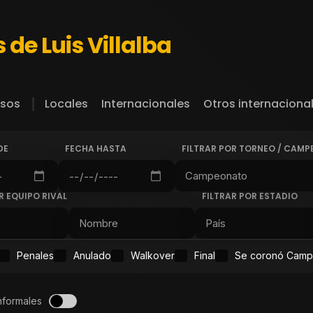
 de Luis Villalba
sos
Locales
Internacionales
Otros internaciona
DE
FECHA HASTA
FILTRAR POR TORNEO / CAM
R EQUIPO RIVAL
FILTRAR POR ESTADIO
Penales
Anulado
Walkover
Final
Se coronó Cam
nformales