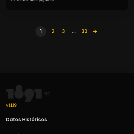
1
2
3
...
30
BD
v1.1.19
Datos Históricos