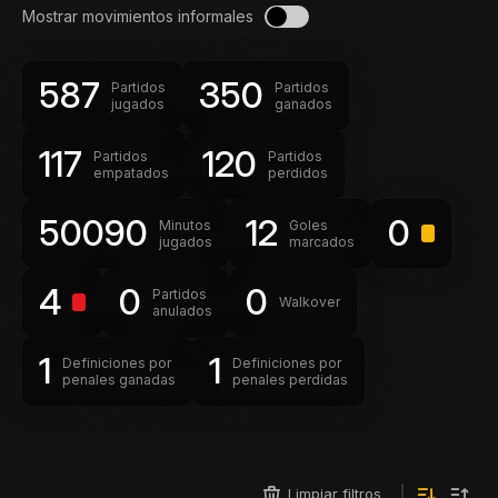
Mostrar movimientos informales
587
350
Partidos
Partidos
jugados
ganados
117
120
Partidos
Partidos
empatados
perdidos
50090
12
0
Minutos
Goles
jugados
marcados
4
0
0
Partidos
Walkover
anulados
1
1
Definiciones por
Definiciones por
penales ganadas
penales perdidas
Limpiar filtros