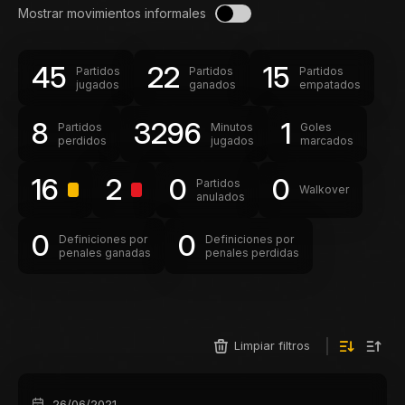
Mostrar movimientos informales
45
22
15
Partidos
Partidos
Partidos
jugados
ganados
empatados
8
3296
1
Partidos
Minutos
Goles
perdidos
jugados
marcados
16
2
0
0
Partidos
Walkover
anulados
0
0
Definiciones por
Definiciones por
penales ganadas
penales perdidas
Limpiar filtros
26/06/2021