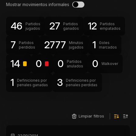
Mostrar movimientos informales
46
27
12
Partidos
Partidos
Partidos
jugados
ganados
empatados
7
2777
1
Partidos
Minutos
Goles
perdidos
jugados
marcados
14
0
0
0
Partidos
Walkover
anulados
1
3
Definiciones por
Definiciones por
penales ganadas
penales perdidas
Limpiar filtros
22/10/2014