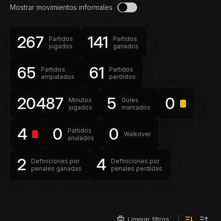
Mostrar movimientos informales
267
141
Partidos
Partidos
jugados
ganados
65
61
Partidos
Partidos
empatados
perdidos
20487
5
0
Minutos
Goles
jugados
marcados
4
0
0
Partidos
Walkover
anulados
2
4
Definiciones por
Definiciones por
penales ganadas
penales perdidas
Limpiar filtros