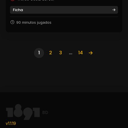
Ficha
90 minutos jugados
1
2
3
...
14
BD
v1.1.19