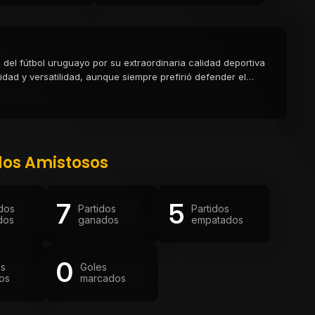
del fútbol uruguayo por su extraordinaria calidad deportiva
idad y versatilidad, aunque siempre prefirió defender el
putando diez clásicos. En 1919 tuvo el honor de debutar con
sión sufrida durante el partido ante Chile le provocó la
atense y dio origen a la Copa Roberto Chery, disputada
 la camiseta de Peñarol y los argentinos la celeste
.
dos Amistosos
7
5
idos
Partidos
Partidos
dos
ganados
empatados
0
os
Goles
os
marcados