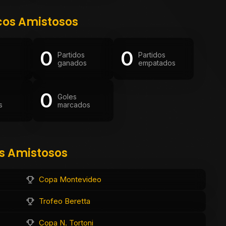
cos Amistosos
0
0
Partidos
Partidos
ganados
empatados
0
Goles
s
marcados
os Amistosos
Copa Montevideo
Trofeo Beretta
Copa N. Tortoni