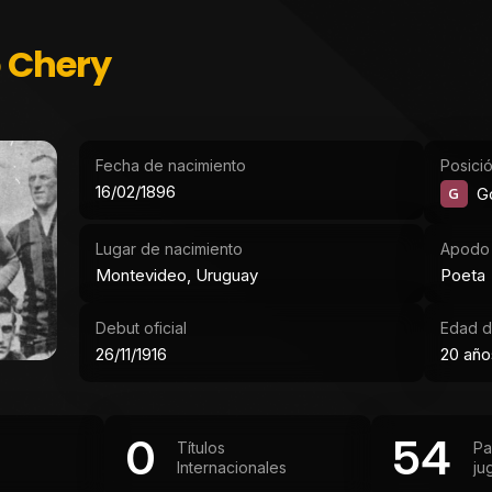
 Chery
Fecha de nacimiento
Posici
16/02/1896
G
G
Lugar de nacimiento
Apodo
Montevideo, Uruguay
Poeta
Debut oficial
Edad d
26/11/1916
20 año
0
54
Títulos
Pa
Internacionales
ju