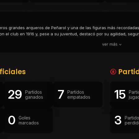
eros grandes arqueros de Peñarol y una de las figuras más recordadas 
 el club en 1916 y, pese a su juventud, destacó por su agilidad, segur
tórico plantel aurinegro junto a Isabelino Gradín y Antonio Campolo, dis
ver más
ya en el Campeonato Sudamericano de Río de Janeiro, pero una grave le
espués, con apenas 23 años. Su fallecimiento conmovió al fútbol riopl
tina, en un homenaje sin precedentes en el que los brasileños vistieron
ia permanece como símbolo de entrega, nobleza y amor por el deporte
ficiales
Parti
29
7
15
Partidos
Partidos
Part
ganados
empatados
juga
0
3
Goles
Partid
marcados
perdid