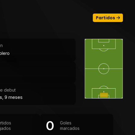
Partidos
ón
olero
e debut
s, 9 meses
0
rtidos
Goles
gados
marcados