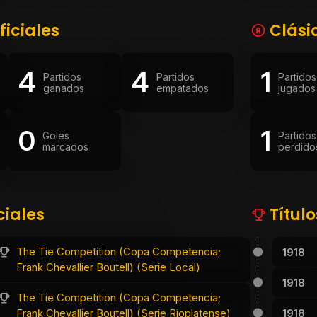
ficiales
Clási
4
4
1
Partidos
Partidos
Partidos
ganados
empatados
jugados
0
1
Goles
Partidos
marcados
perdido
ciales
Títul
The Tie Competition (Copa Competencia;
1918
Frank Chevallier Boutell) (Serie Local)
1918
The Tie Competition (Copa Competencia;
1918
Frank Chevallier Boutell) (Serie Rioplatense)