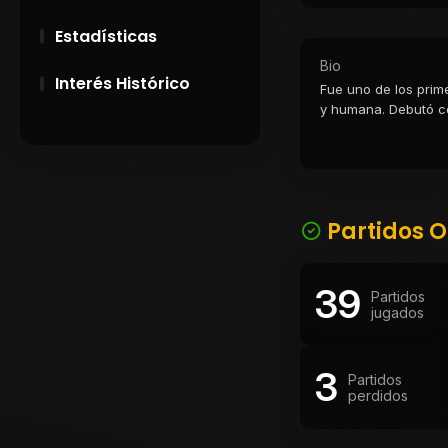
Estadísticas
Bio
Interés Histórico
Fue uno de los prim
y humana. Debutó con
arco. Integró el his
28 de Setiembre de
1891
la selección urugua
muerte pocos días d
entre Brasil y Argen
Campeonatos
uruguaya. Su memor
Uruguayos 1924 y
Partidos O
1926
El origen del nombre
39
Partidos
Peñarol
jugados
3
Partidos
perdidos