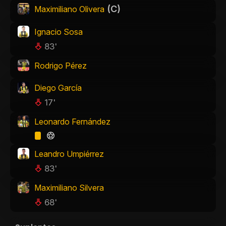
(C)
Maximiliano Olivera
Ignacio Sosa
83'
Rodrigo Pérez
Diego García
17'
Leonardo Fernández
Leandro Umpiérrez
83'
Maximiliano Silvera
68'