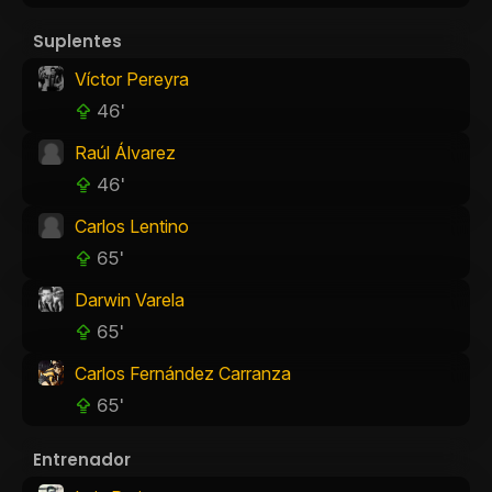
Suplentes
Víctor Pereyra
46'
Raúl Álvarez
46'
Carlos Lentino
65'
Darwin Varela
65'
Carlos Fernández Carranza
65'
Entrenador