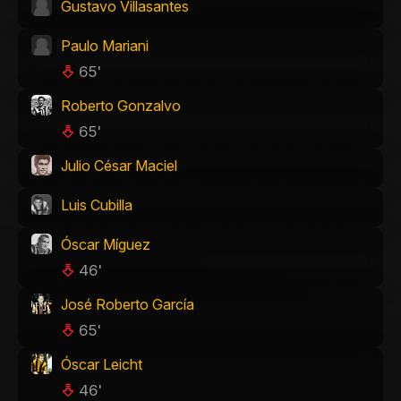
Gustavo Villasantes
Paulo Mariani
65'
Roberto Gonzalvo
65'
Julio César Maciel
Luis Cubilla
Óscar Míguez
46'
José Roberto García
65'
Óscar Leicht
46'