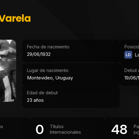
Varela
Fecha de nacimiento
Posici
29/06/1932
LD
L
Lugar de nacimiento
Debut o
Montevideo, Uruguay
19/06/
Edad de debut
23 años
0
48
os
Títulos
Pa
Internacionales
ju