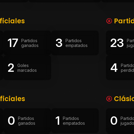
ficiales
Parti
17
3
23
Partidos
Partidos
Par
ganados
empatados
jug
2
4
Goles
Partid
marcados
perdi
ficiales
Clási
0
1
0
Partidos
Partidos
Partid
ganados
empatados
jugad