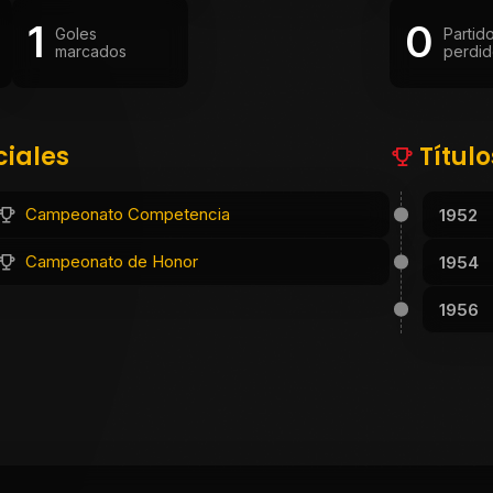
1
0
Goles
Partid
marcados
perdid
ciales
Títul
Campeonato Competencia
1952
Campeonato de Honor
1954
1956