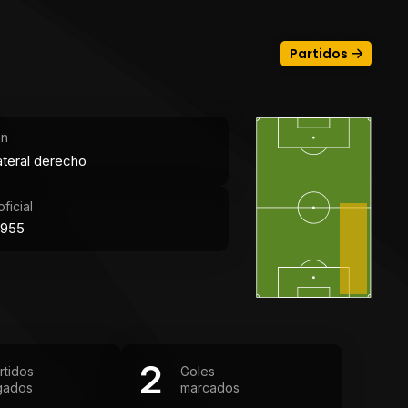
Partidos
ón
ateral derecho
ficial
1955
2
rtidos
Goles
gados
marcados