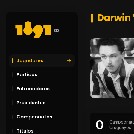
Darwin 
BD
Jugadores
Partidos
Entrenadores
Presidentes
Campeonatos
0
Campeonat
Uruguayos
Títulos