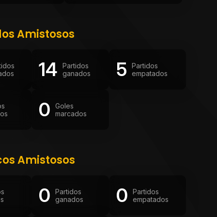
dos Amistosos
14
5
tidos
Partidos
Partidos
ados
ganados
empatados
0
os
Goles
dos
marcados
cos Amistosos
0
0
os
Partidos
Partidos
os
ganados
empatados