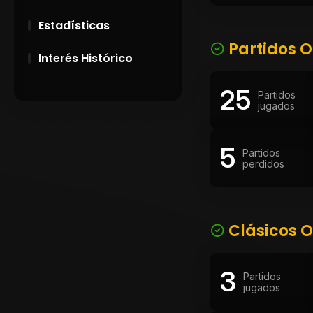
Estadísticas
Partidos O
Interés Histórico
25
28 de Setiembre de
Partidos
1891
jugados
Campeonatos
5
Uruguayos 1924 y
Partidos
1926
perdidos
El origen del nombre
Peñarol
Clásicos O
3
Partidos
jugados