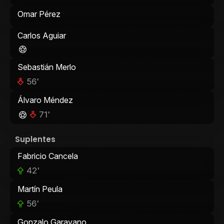
Omar Pérez
Carlos Aguiar
Sebastián Merlo
56'
Álvaro Méndez
71'
Suplentes
Fabricio Cancela
42'
Martín Peula
56'
Gonzalo Garavano