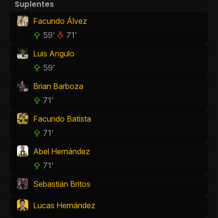
Suplentes
Facundo Álvez
59'
71'
Luis Angulo
59'
Brian Barboza
71'
Facundo Batista
71'
Abel Hernández
71'
Sebastián Britos
Lucas Hernández