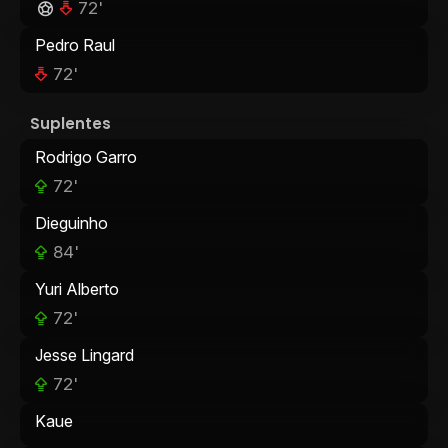
72'
Pedro Raul
72'
Suplentes
Rodrigo Garro
72'
Dieguinho
84'
Yuri Alberto
72'
Jesse Lingard
72'
Kaue