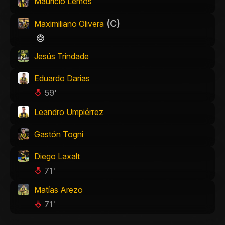
Mauricio Lemos
(C)
Maximiliano Olivera
Jesús Trindade
Eduardo Darias
59'
Leandro Umpiérrez
Gastón Togni
Diego Laxalt
71'
Matías Arezo
71'