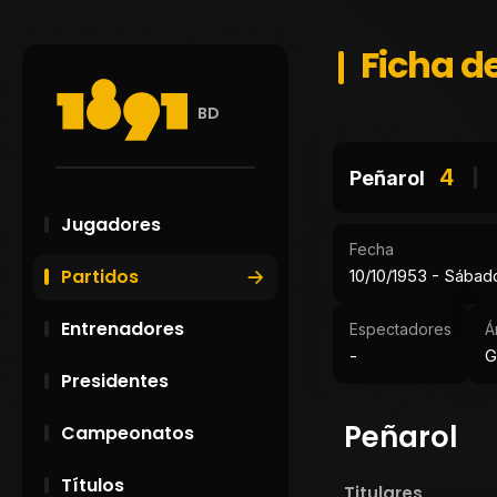
Ficha de
BD
4
Peñarol
Jugadores
Fecha
Partidos
10/10/1953 - Sábad
Entrenadores
Espectadores
Á
-
G
Presidentes
Peñarol
Campeonatos
Títulos
Titulares