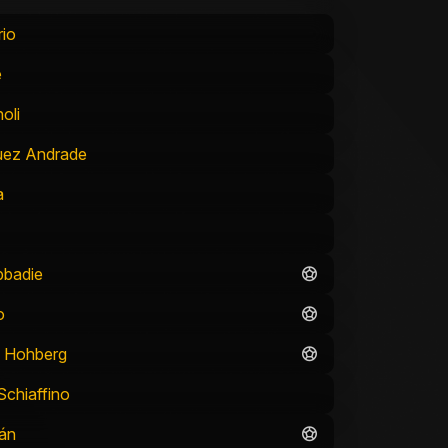
rio
e
oli
guez Andrade
a
bbadie
o
o Hohberg
Schiaffino
án