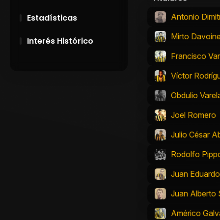
Antonio Dimit
Estadísticas
Mirto Davoin
Interés Histórico
Francisco Van
28 de Setiembre de
1891
Víctor Rodrí
Obdulio Varel
Campeonatos
Uruguayos 1924 y
Joel Romero
1926
Julio César A
El origen del nombre
Peñarol
Rodolfo Pipp
Juan Eduard
Juan Alberto 
Américo Galv