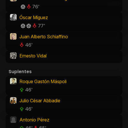
76'
Óscar Míguez
77'
Juan Alberto Schiaffino
46'
Ernesto Vidal
Suplentes
Roque Gastón Máspoli
46'
Julio César Abbadie
46'
Antonio Pérez