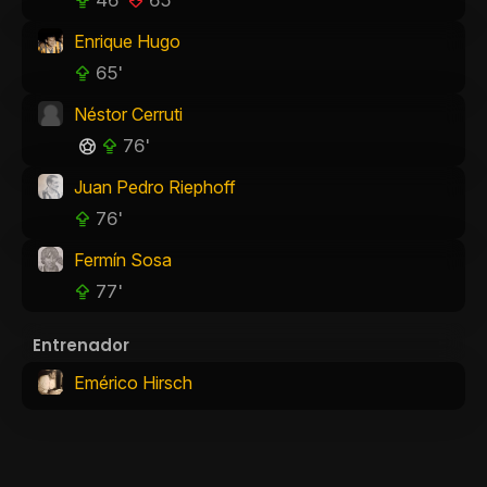
46'
65'
Enrique Hugo
65'
Néstor Cerruti
76'
Juan Pedro Riephoff
76'
Fermín Sosa
77'
Entrenador
Emérico Hirsch