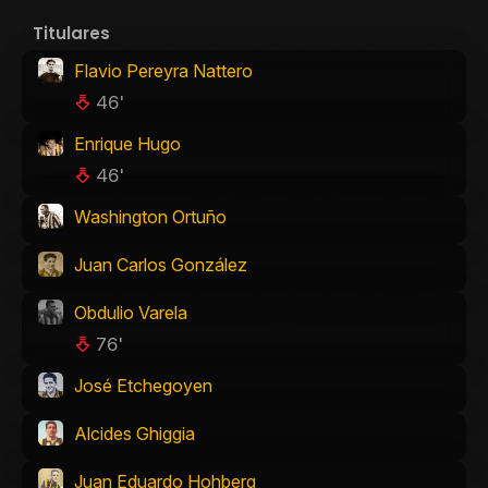
Titulares
Flavio Pereyra Nattero
46'
Enrique Hugo
46'
Washington Ortuño
Juan Carlos González
Obdulio Varela
76'
José Etchegoyen
Alcides Ghiggia
Juan Eduardo Hohberg