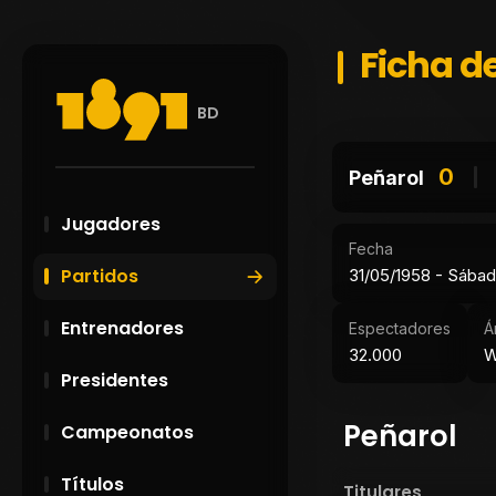
Ficha de
BD
0
Peñarol
Jugadores
Fecha
Partidos
31/05/1958 - Sába
Entrenadores
Espectadores
Á
32.000
W
Presidentes
Peñarol
Campeonatos
Títulos
Titulares