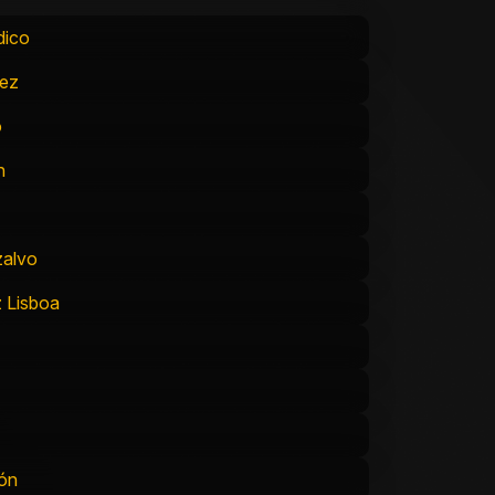
dico
nez
o
n
zalvo
z Lisboa
ón