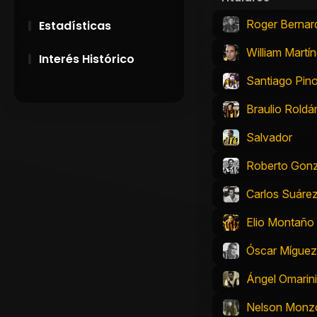
Roger Bernar
Estadísticas
William Martí
Interés Histórico
Santiago Pin
28 de Setiembre de
1891
Braulio Roldá
Salvador
Campeonatos
Uruguayos 1924 y
Roberto Gon
1926
Carlos Suáre
El origen del nombre
Peñarol
Elio Montaño
Óscar Míguez
Ángel Omarini
Nelson Monz