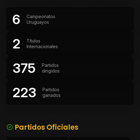
6
Campeonatos
Uruguayos
2
Títulos
Internacionales
375
Partidos
dirigidos
223
Partidos
ganados
Partidos Oficiales