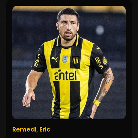
Remedi, Eric