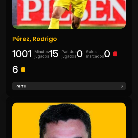
Pérez, Rodrigo
1001
15
0
0
Minutos
Partidos
Goles
jugados
jugados
marcados
6
Perfil