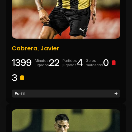
Cabrera, Javier
1399
22
4
0
Minutos
Partidos
Goles
jugados
jugados
marcados
3
Perfil