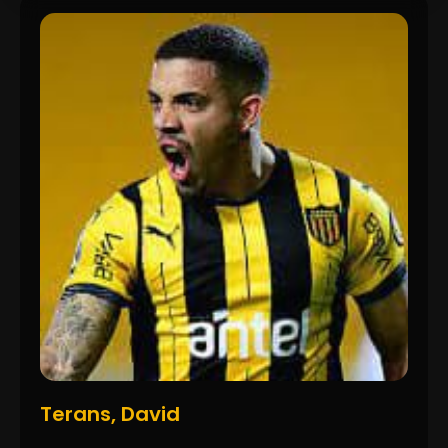
Terans, David