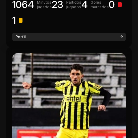
1064
23
4
0
Minutos
Partidos
Goles
jugados
jugados
marcados
1
Perfil