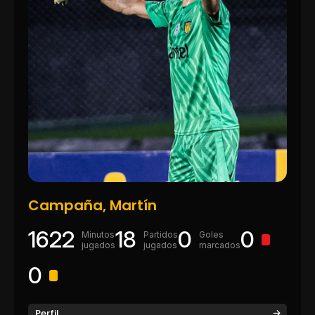
Campaña, Martín
1622
18
0
0
Minutos
Partidos
Goles
jugados
jugados
marcados
0
Perfil