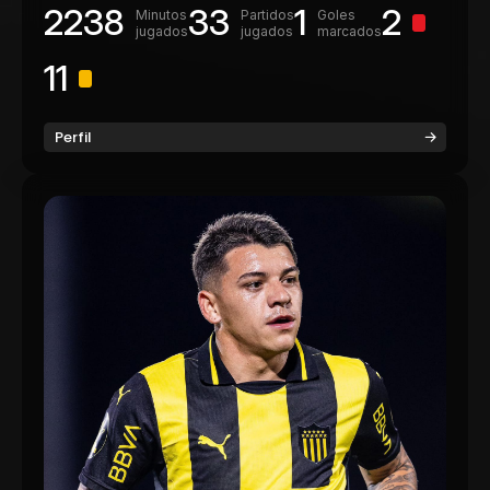
2238
33
1
2
Minutos
Partidos
Goles
jugados
jugados
marcados
11
Perfil