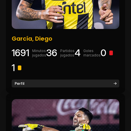
García, Diego
1691
36
4
0
Minutos
Partidos
Goles
jugados
jugados
marcados
1
Perfil