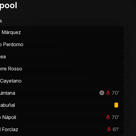
rpool
s
o Márquez
o Perdomo
Rea
erre Rosso
 Cayetano
70'
intana
Rabuñal
70'
 Nápoli
61'
l Forclaz