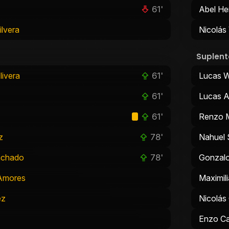
61'
Abel He
ilvera
Nicolás 
Suplent
61'
livera
Lucas W
61'
Lucas 
61'
Renzo 
78'
z
Nahuel 
78'
achado
Gonzalo
 Amores
Maximil
ez
Nicolás
Enzo Cas