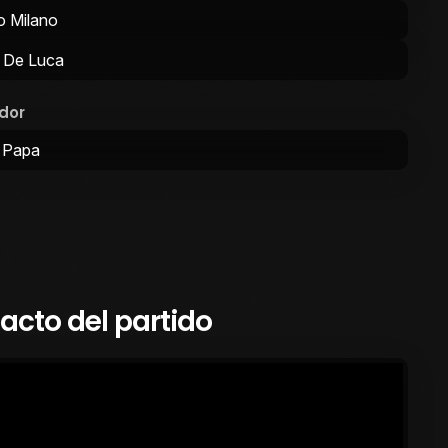
o Milano
 De Luca
dor
 Papa
cto del partido