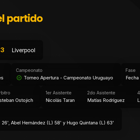
l partido
3
Liverpool
Campeonato
Fase
es
Torneo Apertura - Campeonato Uruguayo
Fecha
rbitro
1er Asistente
2do Asistente
4
steban Ostojich
Nicolás Taran
Matías Rodríguez
L
 26', Abel Hernández (L) 58' y Hugo Quintana (L) 63'