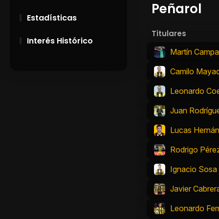
Peñarol
Estadísticas
Titulares
Interés Histórico
Martín Camp
28 de Setiembre de
Camilo Maya
1891
Leonardo Co
Campeonatos
Uruguayos 1924 y
Juan Rodrígu
1926
Lucas Herná
El origen del nombre
Peñarol
Rodrigo Pére
Ignacio Sosa
Javier Cabrer
Leonardo Fe