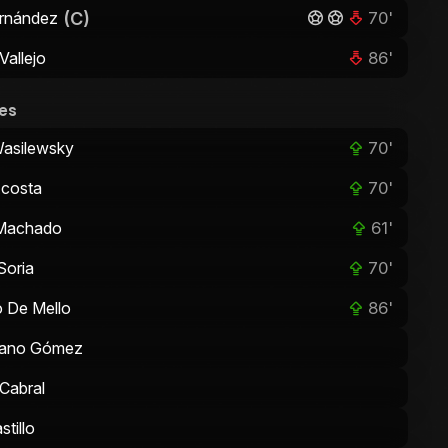
(C)
70'
rnández
86'
Vallejo
es
70'
asilewsky
70'
Acosta
61'
Machado
70'
Soria
86'
 De Mello
iano Gómez
 Cabral
tillo