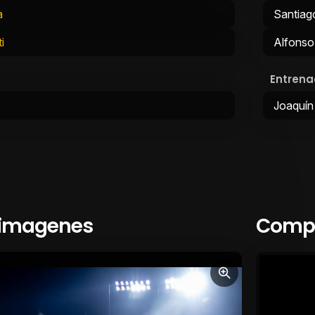
a
Santiag
i
Alfonso
Entrena
Joaquín
 imagenes
Compa