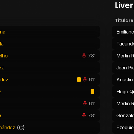
Live
Titulare
aña
Emilian
da
Facund
78'
elho
Martín 
ez
Jean Pi
61'
ndez
Agustín
z
Hugo Qu
61'
Martín 
78'
a
Gonzalo
(C)
rnández
Ezequie