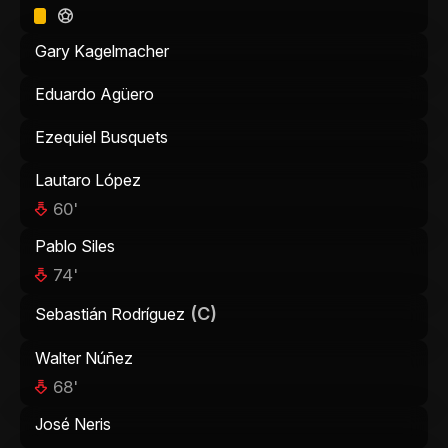
Gary Kagelmacher
Eduardo Agüero
Ezequiel Busquets
Lautaro López
60'
Pablo Siles
74'
(C)
Sebastián Rodríguez
Walter Núñez
68'
José Neris