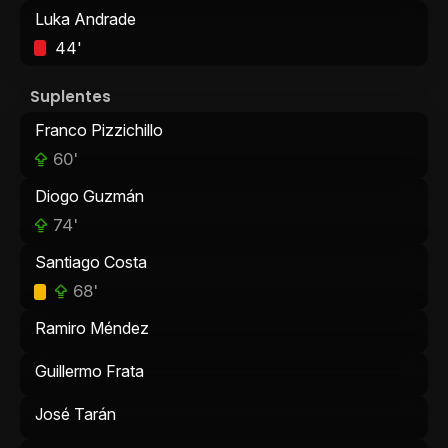
Luka Andrade
44'
Suplentes
Franco Pizzichillo
60'
Diogo Guzmán
74'
Santiago Costa
68'
Ramiro Méndez
Guillermo Frata
José Tarán