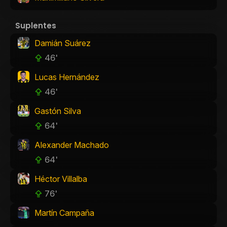
Suplentes
Damián Suárez
46'
Lucas Hernández
46'
Gastón Silva
64'
Alexander Machado
64'
Héctor Villalba
76'
Martín Campaña