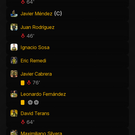
64'
(C)
Javier Méndez
Juan Rodríguez
46'
Ignacio Sosa
Eric Remedi
Javier Cabrera
76'
Leonardo Fernández
David Terans
64'
Maximiliano Silvera