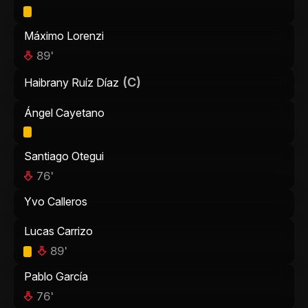
Máximo Lorenzi
89'
(C)
Haibrany Ruíz Díaz
Ángel Cayetano
Santiago Otegui
76'
Yvo Calleros
Lucas Carrizo
89'
Pablo García
76'