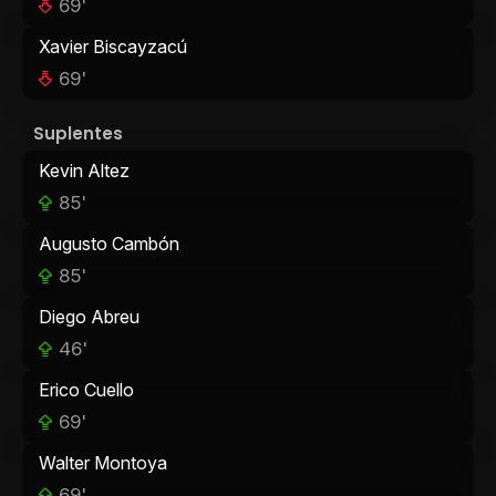
69'
Xavier Biscayzacú
69'
Suplentes
Kevin Altez
85'
Augusto Cambón
85'
Diego Abreu
46'
Erico Cuello
69'
Walter Montoya
69'