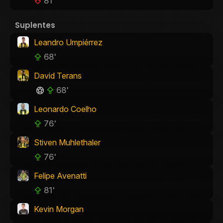
81'
Suplentes
Leandro Umpiérrez
68'
David Terans
68'
Leonardo Coelho
76'
Stiven Muhlethaler
76'
Felipe Avenatti
81'
Kevin Morgan