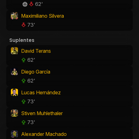
62'
Maximiliano Silvera
73'
Suplentes
David Terans
62'
Diego García
62'
Lucas Hernández
73'
Stiven Muhlethaler
73'
Alexander Machado