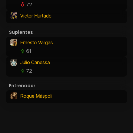
72'
Víctor Hurtado
Suplentes
Ernesto Vargas
61'
Julio Canessa
72'
Entrenador
Roque Máspoli