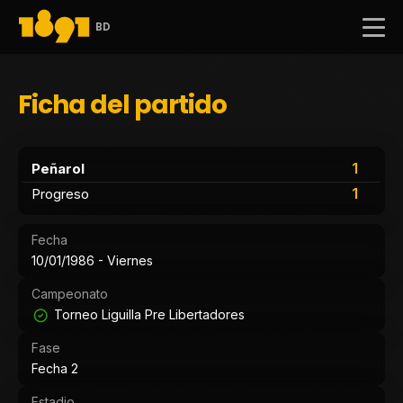
BD
Ficha del partido
1
Peñarol
1
Progreso
Fecha
10/01/1986 - Viernes
Campeonato
Torneo Liguilla Pre Libertadores
Fase
Fecha 2
Estadio