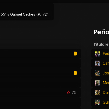
 55' y Gabriel Cedrés (P) 72'
Peña
Titulare
Fed
Ca
Jos
Mar
75'
Dar
)
Gui