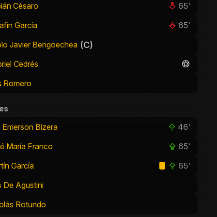
65'
ián Césaro
65'
afín García
(C)
lo Javier Bengoechea
riel Cedrés
s Romero
es
46'
 Emerson Bizera
65'
é María Franco
65'
tín García
s De Agustini
olás Rotundo