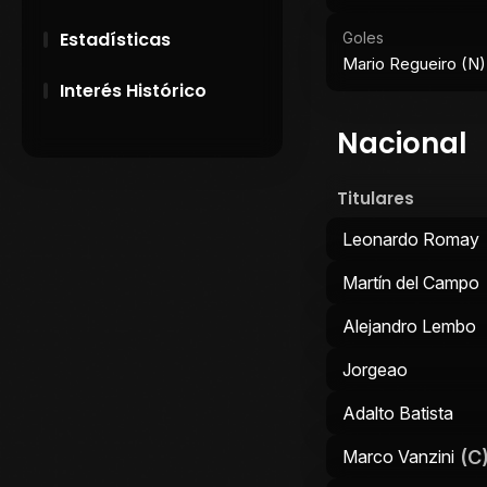
Estadísticas
Goles
Mario Regueiro (N)
Interés Histórico
Nacional
28 de Setiembre de
1891
Titulares
Campeonatos
Uruguayos 1924 y
Leonardo Romay
1926
Martín del Campo
El origen del nombre
Alejandro Lembo
Peñarol
Jorgeao
Adalto Batista
(C
Marco Vanzini