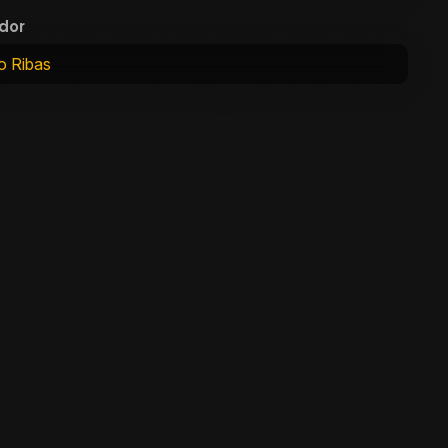
dor
io Ribas