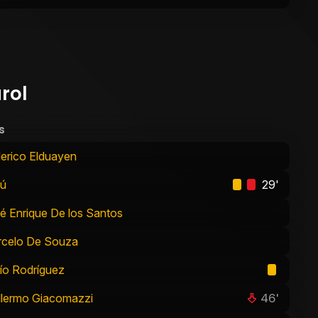
rol
s
erico Elduayen
fú
29'
é Enrique De los Santos
celo De Souza
ío Rodríguez
46'
llermo Giacomazzi