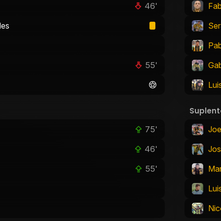
46'
Fab
les
Ser
Pab
55'
Gab
Lui
Suplent
75'
Joe
46'
Jos
55'
Mar
Lui
Nic