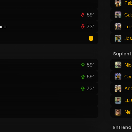
Pab
59'
Gab
73'
ado
Lui
Jos
Suplent
59'
Nic
59'
Car
73'
And
Lui
Nel
Entrena