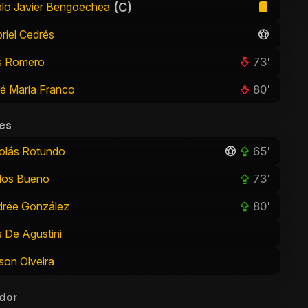
(C)
lo Javier Bengoechea
riel Cedrés
73'
s Romero
80'
é María Franco
es
65'
olás Rotundo
73'
los Bueno
80'
rée González
s De Agustini
son Olveira
dor