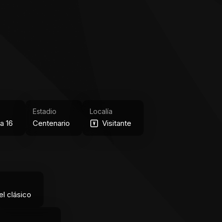
Estadio
Localía
a 16
Centenario
Visitante
el clásico