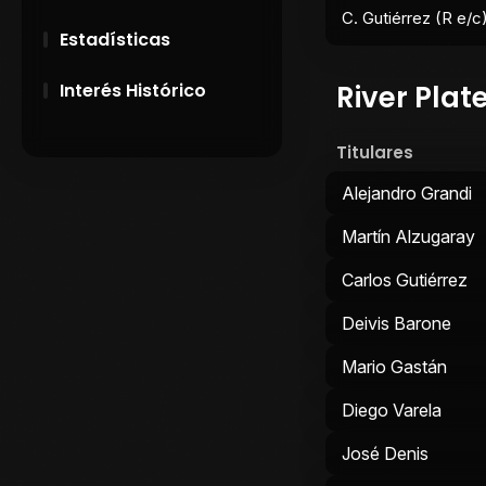
C. Gutiérrez (R e/c
Estadísticas
River Plat
Interés Histórico
28 de Setiembre de
Titulares
1891
Alejandro Grandi
Campeonatos
Uruguayos 1924 y
Martín Alzugaray
1926
Carlos Gutiérrez
El origen del nombre
Deivis Barone
Peñarol
Mario Gastán
Diego Varela
José Denis