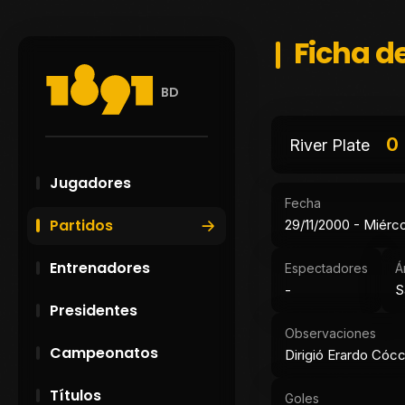
Ficha de
BD
0
River Plate
Jugadores
Fecha
Partidos
29/11/2000 - Miérc
Entrenadores
Espectadores
Á
-
S
Presidentes
Observaciones
Campeonatos
Dirigió Erardo Cócc
Títulos
Goles