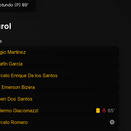
Rotundo (P) 89'
rol
s
gio Martínez
afín García
celo Enrique De los Santos
 Emerson Bizera
en Dos Santos
65'
llermo Giacomazzi
rcelo Romero