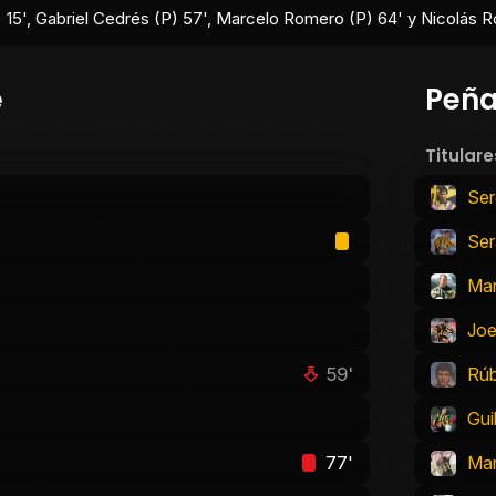
) 15', Gabriel Cedrés (P) 57', Marcelo Romero (P) 64' y Nicolás 
e
Peña
Titulare
Ser
Ser
Mar
Joe
59'
Rúb
Gui
77'
Ma