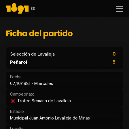
BD
Ficha del partido
0
Selección de Lavalleja
5
Peñarol
Fecha
07/10/1981 - Miércoles
Campeonato
Trofeo Semana de Lavalleja
Estadio
Municipal Juan Antonio Lavalleja de Minas
Localía