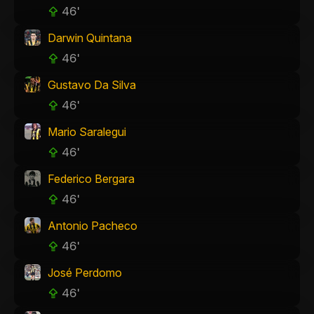
46'
Darwin Quintana
46'
Gustavo Da Silva
46'
Mario Saralegui
46'
Federico Bergara
46'
Antonio Pacheco
46'
José Perdomo
46'