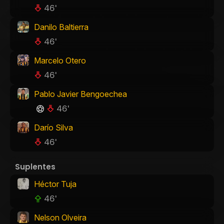
46'
Danilo Baltierra
46'
Marcelo Otero
46'
Pablo Javier Bengoechea
46'
Darío Silva
46'
Suplentes
Héctor Tuja
46'
Nelson Olveira