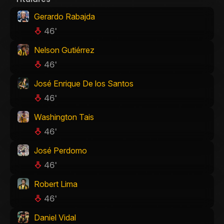
Gerardo Rabajda
46'
Nelson Gutiérrez
46'
José Enrique De los Santos
46'
Washington Tais
46'
José Perdomo
46'
Robert Lima
46'
Daniel Vidal