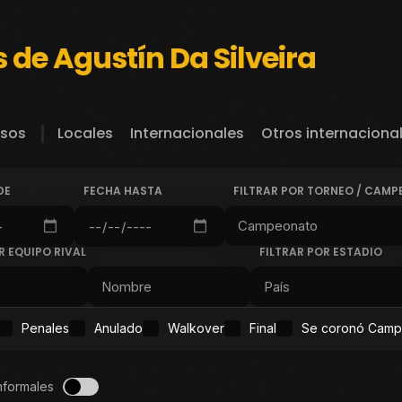
 de Agustín Da Silveira
sos
Locales
Internacionales
Otros internaciona
DE
FECHA HASTA
FILTRAR POR TORNEO / CAM
R EQUIPO RIVAL
FILTRAR POR ESTADIO
Penales
Anulado
Walkover
Final
Se coronó Cam
nformales