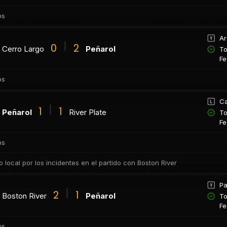
os
Ar
0
2
Cerro Largo
Peñarol
To
Fe
os
Ca
1
1
Peñarol
River Plate
To
Fe
os
 local por los incidentes en el partido con Boston River
Pa
2
1
Boston River
Peñarol
To
Fe
os