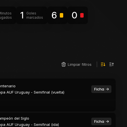
1
6
0
Minutos
Goles
jugados
marcados
Limpiar filtros
ntenario
Ficha
pa AUF Uruguay - Semifinal (vuelta)
mpeón del Siglo
Ficha
pa AUF Uruguay - Semifinal (ida)