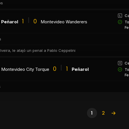
os
Ca
1
0
Peñarol
Montevideo Wanderers
To
Fe
s
ilveira, le atajó un penal a Pablo Ceppelini
Ce
0
1
Montevideo City Torque
Peñarol
To
Fe
s
1
2