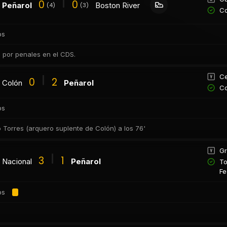
0
0
Peñarol
Boston River
(4)
(3)
Co
os
n por penales en el CDS.
Ce
0
2
Colón
Peñarol
Co
os
o Torres (arquero suplente de Colón) a los 76'
Gr
3
1
Nacional
Peñarol
To
Fe
os