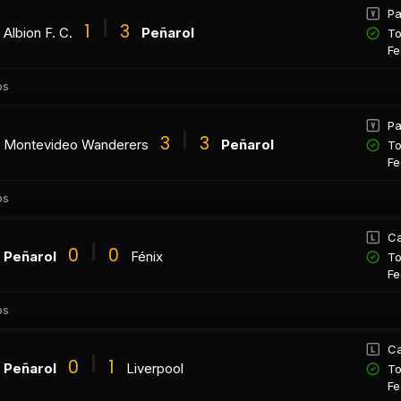
Pa
1
3
Albion F. C.
Peñarol
To
Fe
os
Pa
3
3
Montevideo Wanderers
Peñarol
To
Fe
os
Ca
0
0
Peñarol
Fénix
To
Fe
os
Ca
0
1
Peñarol
Liverpool
To
Fe