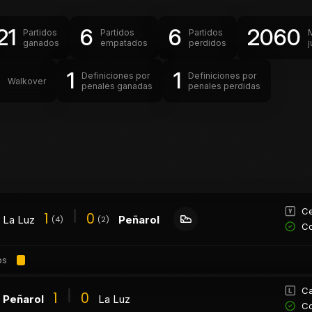
21
6
6
2060
Partidos
Partidos
Partidos
ganados
empatados
perdidos
0
1
1
Definiciones por
Definiciones por
Walkover
penales ganadas
penales perdidas
Ce
1
0
La Luz
Peñarol
(4)
(2)
Co
os
Ca
1
0
Peñarol
La Luz
Co