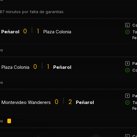
87 minutos por falta de garantías
Ca
0
1
Peñarol
Plaza Colonia
To
Fe
os
Pa
0
1
Plaza Colonia
Peñarol
Co
os
Pa
0
2
Montevideo Wanderers
Peñarol
To
Fe
os
Ca