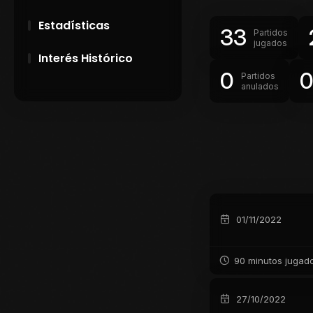
Estadísticas
33
Partidos
jugados
Interés Histórico
0
Partidos
anulados
28 de Setiembre de
1891
Campeonatos
Uruguayos 1924 y
1926
El origen del nombre
Peñarol
01/11/2022
90 minutos jugad
27/10/2022