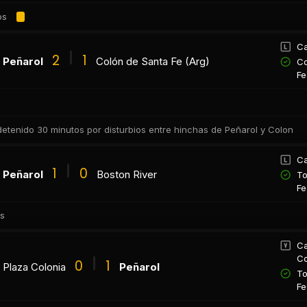
os
Ca
2
1
Peñarol
Colón de Santa Fe (Arg)
Co
Fe
 detenido 30 minutos por disturbios entre hinchas de Peñarol y Colon
Ca
1
0
Peñarol
Boston River
To
Fe
os
Ca
Co
0
1
Plaza Colonia
Peñarol
To
Fe